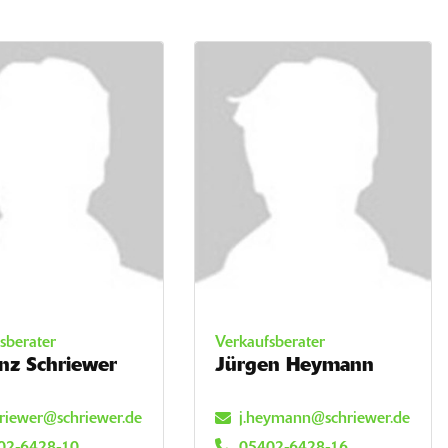
sberater
Verkaufsberater
nz Schriewer
Jürgen Heymann
hriewer@schriewer.de
j.heymann@schriewer.de
02-6428-10
05402-6428-16