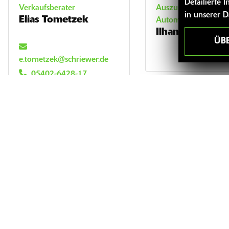
Detailierte
Verkaufsberater
Auszubildender
in unserer 
Elias Tometzek
Automobilkaufman
Ilhan Bicici
ÜB
e.tometzek@schriewer.de
05402-6428-17