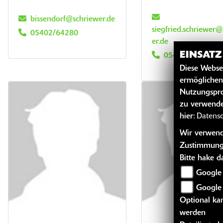
bissendorf@schriewer.de
siegfried.schriewer
05402/64280
er.de
EINSAT
05402/6428-23
Diese Webse
ermöglichen
Nutzungspro
zu verwende
hier:
Datens
Wir verwende
Zustimmung
Bitte hake 
Google 
Google
Optional kan
werden