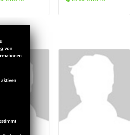
zu
ng von
ormationen
 aktiven
gestimmt