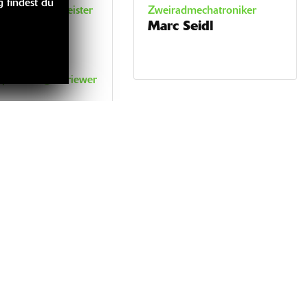
 findest du
dmechanikermeister
Zweiradmechatroniker
an Plümer
Marc Seidl
n.pluemer@schriewer
02-6428-21