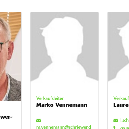
Verkaufsleiter
Verkauf
Marko Vennemann
Laure
ewer-
l.sc
m.vennemann@schriewer.d
054